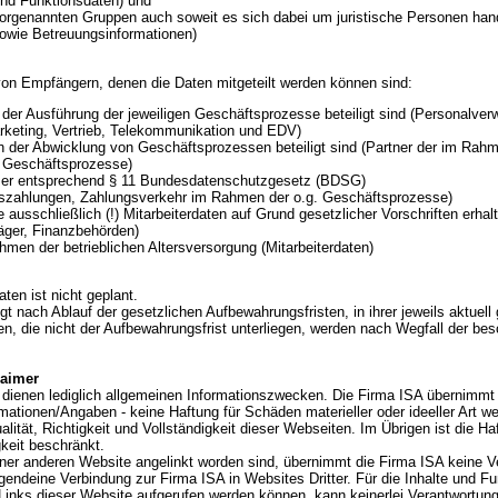
und Funktionsdaten) und
orgenannten Gruppen auch soweit es sich dabei um juristische Personen han
sowie Betreuungsinformationen)
on Empfängern, denen die Daten mitgeteilt werden können sind:
n der Ausführung der jeweiligen Geschäftsprozesse beteiligt sind (Personalver
eting, Vertrieb, Telekommunikation und EDV)
an der Abwicklung von Geschäftsprozessen beteiligt sind (Partner der im Rahm
 Geschäftsprozesse)
mer entsprechend § 11 Bundesdatenschutzgesetz (BDSG)
ltszahlungen, Zahlungsverkehr im Rahmen der o.g. Geschäftsprozesse)
ie ausschließlich (!) Mitarbeiterdaten auf Grund gesetzlicher Vorschriften erhal
äger, Finanzbehörden)
men der betrieblichen Altersversorgung (Mitarbeiterdaten)
aten ist nicht geplant.
t nach Ablauf der gesetzlichen Aufbewahrungsfristen, in ihrer jeweils aktuell 
, die nicht der Aufbewahrungsfrist unterliegen, werden nach Wegfall der be
laimer
 dienen lediglich allgemeinen Informationszwecken. Die Firma ISA übernimmt 
ormationen/Angaben - keine Haftung für Schäden materieller oder ideeller Art w
alität, Richtigkeit und Vollständigkeit dieser Webseiten. Im Übrigen ist die Ha
keit beschränkt.
ner anderen Website angelinkt worden sind, übernimmt die Firma ISA keine V
rgendeine Verbindung zur Firma ISA in Websites Dritter. Für die Inhalte und Fun
 Links dieser Website aufgerufen werden können, kann keinerlei Verantwortun