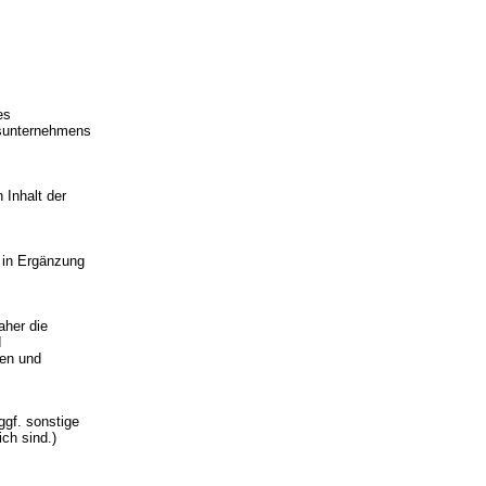
es
gsunternehmens
 Inhalt der
 in Ergänzung
aher die
d
nen und
ggf. sonstige
ch sind.)