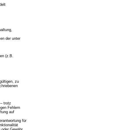
delt
waltung,
en der unter
ten (z.B.
gültigen, zu
schriebenen
– trotz
egen Fehlern
ftung auf
erantwortung für
ktionalität
g oder Gewähr