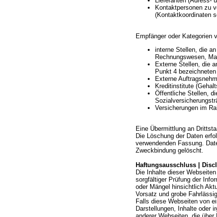
Lieferanten (Adress- 
Kontaktpersonen zu v
(Kontaktkoordinaten 
Empfänger oder Kategorien v
interne Stellen, die a
Rechnungswesen, Mark
Externe Stellen, die 
Punkt 4 bezeichneten
Externe Auftragsneh
Kreditinstitute (Geha
Öffentliche Stellen, d
Sozialversicherungstr
Versicherungen im Rah
Eine Übermittlung an Drittsta
Die Löschung der Daten erfolg
verwendenden Fassung. Daten
Zweckbindung gelöscht.
Haftungsausschluss | Disc
Die Inhalte dieser Webseiten
sorgfältiger Prüfung der Inf
oder Mängel hinsichtlich Aktu
Vorsatz und grobe Fahrlässig
Falls diese Webseiten von ei
Darstellungen, Inhalte oder i
anderer Webseiten, die über