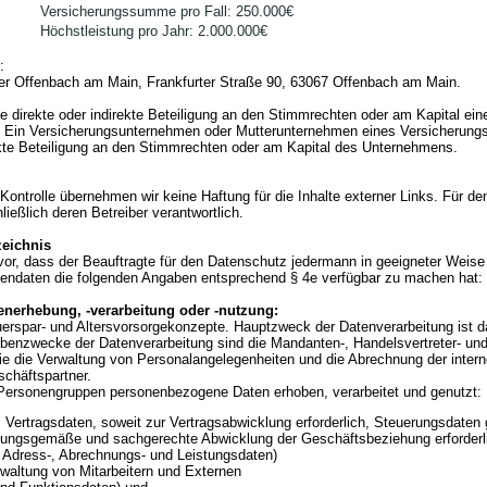
Versicherungssumme pro Fall: 250.000€
Höchstleistung pro Jahr: 2.000.000€
:
er Offenbach am Main, Frankfurter Straße 90, 63067 Offenbach am Main.
 direkte oder indirekte Beteiligung an den Stimmrechten oder am Kapital ein
 Ein Versicherungsunternehmen oder Mutterunternehmen eines Versicherun
rekte Beteiligung an den Stimmrechten oder am Kapital des Unternehmens.
r Kontrolle übernehmen wir keine Haftung für die Inhalte externer Links. Für den
ließlich deren Betreiber verantwortlich.
zeichnis
or, dass der Beauftragte für den Datenschutz jedermann in geeigneter Weise
endaten die folgenden Angaben entsprechend § 4e verfügbar zu machen hat:
nerhebung, -verarbeitung oder -nutzung:
uerspar- und Altersvorsorgekonzepte. Hauptzweck der Datenverarbeitung ist d
ebenzwecke der Datenverarbeitung sind die Mandanten-, Handelsvertreter- un
ie die Verwaltung von Personalangelegenheiten und die Abrechnung der inter
schäftspartner.
Personengruppen personenbezogene Daten erhoben, verarbeitet und genutzt:
Vertragsdaten, soweit zur Vertragsabwicklung erforderlich, Steuerungsdaten 
dnungsgemäße und sachgerechte Abwicklung der Geschäftsbeziehung erforderli
. Adress-, Abrechnungs- und Leistungsdaten)
waltung von Mitarbeitern und Externen