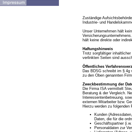
Zuständige Aufsichtsbehörde
Industrie- und Handelskamm
Unser Unternehmen hält keine
Versicherungsunternehmens.
hält keine direkte oder indi
Haftungshinweis
Trotz sorgfältiger inhaltliche
verlinkten Seiten sind aussch
Öffentliches Verfahrensver
Das BDSG schreibt im § 4g v
zu den Oben genannten Firm
Zweckbestimmung der Date
Die Firma ISA vermittelt Ste
Beratung & der Vergleich. N
Interessentenbetreuung, sow
externen Mitarbeiter bzw. Ge
Hierzu werden zu folgenden 
Kunden (Adressdaten, 
Daten, die für die or
Geschäftspartner (i.w
Personaldaten zur Ver